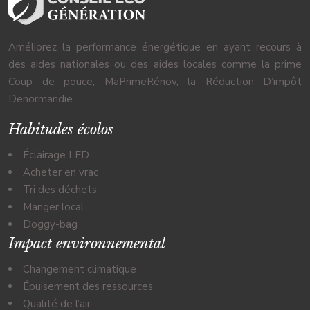
Améliorez la performance énergétique en ayant recours à
des aides nationales ou des aides locales comme la prime
Coup de pouce, MaPrimeRénov, la Réduction D’impôt
Denormandie…
Habitudes écolos
Éclairage LED
Acheter en vrac
Tri des déchets
Manger local
Doggy-bag
Impact environnemental
Changement climatique
Épuisement des ressources
Qualité de l’air