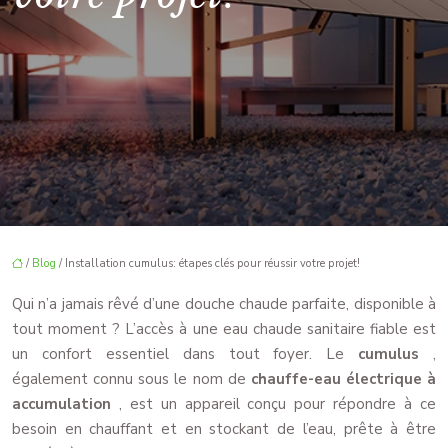
/
Blog
/ Installation cumulus: étapes clés pour réussir votre projet!
Qui n’a jamais rêvé d’une douche chaude parfaite, disponible à
tout moment ? L’accès à une eau chaude sanitaire fiable est
un confort essentiel dans tout foyer. Le
cumulus
,
également connu sous le nom de
chauffe-eau électrique à
accumulation
, est un appareil conçu pour répondre à ce
besoin en chauffant et en stockant de l’eau, prête à être