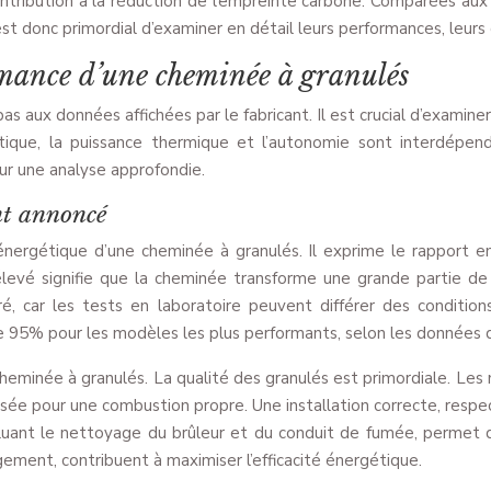
ontribution à la réduction de l’empreinte carbone. Comparées aux
st donc primordial d’examiner en détail leurs performances, leurs 
mance d’une cheminée à granulés
 aux données affichées par le fabricant. Il est crucial d’examiner 
gétique, la puissance thermique et l’autonomie sont interdépe
our une analyse approfondie.
nt annoncé
énergétique d’une cheminée à granulés. Il exprime le rapport ent
evé signifie que la cheminée transforme une grande partie de l’
ar les tests en laboratoire peuvent différer des conditions
e 95% pour les modèles les plus performants, selon les données d
cheminée à granulés. La qualité des granulés est primordiale. Le
sée pour une combustion propre. Une installation correcte, respect
ncluant le nettoyage du brûleur et du conduit de fumée, permet
ment, contribuent à maximiser l’efficacité énergétique.