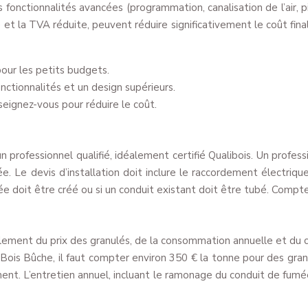
nctionnalités avancées (programmation, canalisation de l’air, pi
et la TVA réduite, peuvent réduire significativement le coût final
pour les petits budgets.
nctionnalités et un design supérieurs.
ignez-vous pour réduire le coût.
un professionnel qualifié, idéalement certifié Qualibois. Un prof
. Le devis d’installation doit inclure le raccordement électrique,
ée doit être créé ou si un conduit existant doit être tubé. Com
lement du prix des granulés, de la consommation annuelle et du coû
ce Bois Bûche, il faut compter environ 350 € la tonne pour des g
ement. L’entretien annuel, incluant le ramonage du conduit de fum