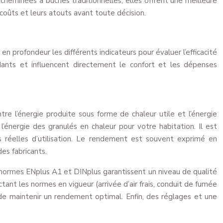
 cheminées à bûches traditionnelles, elles offrent une meilleure
coûts et leurs atouts avant toute décision.
en profondeur les différents indicateurs pour évaluer l’efficacité
ndants et influencent directement le confort et les dépenses
re l’énergie produite sous forme de chaleur utile et l’énergie
énergie des granulés en chaleur pour votre habitation. Il est
 réelles d’utilisation. Le rendement est souvent exprimé en
es fabricants.
s normes ENplus A1 et DINplus garantissent un niveau de qualité
ant les normes en vigueur (arrivée d’air frais, conduit de fumée
 de maintenir un rendement optimal. Enfin, des réglages et une