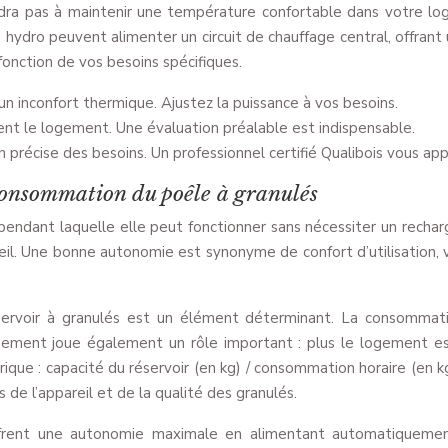
endra pas à maintenir une température confortable dans votre l
es hydro peuvent alimenter un circuit de chauffage central, offr
fonction de vos besoins spécifiques.
n inconfort thermique. Ajustez la puissance à vos besoins.
ent le logement. Une évaluation préalable est indispensable.
n précise des besoins. Un professionnel certifié Qualibois vous ap
 consommation du poêle à granulés
endant laquelle elle peut fonctionner sans nécessiter un rechar
areil. Une bonne autonomie est synonyme de confort d’utilisation
éservoir à granulés est un élément déterminant. La consommatio
gement joue également un rôle important : plus le logement e
que : capacité du réservoir (en kg) / consommation horaire (en kg
de l’appareil et de la qualité des granulés.
rent une autonomie maximale en alimentant automatiquement