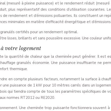
minal (mesuré à pleine puissance) et le rendement réduit (mesuré
uit, plus représentatif des conditions d’utilisation courantes. 
 de rendement et d’émissions polluantes. Ils constituent un repè
ces minimales en matière d’efficacité énergétique et d’émissions 
granulés certifiés pour un rendement optimal.
tre lisses, brillants et sans poussière excessive. Une couleur unif
 à votre logement
 la quantité de chaleur que la cheminée peut générer. Il est ess
hauffage granulés économie. Une puissance insuffisante ne perm
nfort thermique.
ndre en compte plusieurs facteurs, notamment la surface à chauffe
mer une puissance de 1 kW pour 10 mètres carrés dans un logement
ibois qui tiendra compte de tous les paramètres spécifiques de v
t aux normes RT2012 ou RE2020.
nsionnement. Une cheminée trop puissante fonctionnera souvent à