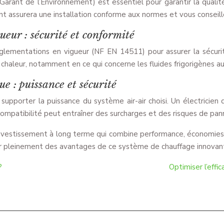
Garant de l’Environnement) est essentiel pour garantir la qualité 
 assurera une installation conforme aux normes et vous conseille
eur : sécurité et conformité
glementations en vigueur (NF EN 14511) pour assurer la sécurité
chaleur, notamment en ce qui concerne les fluides frigorigènes au
ue : puissance et sécurité
upporter la puissance du système air-air choisi. Un électricien q
ompatibilité peut entraîner des surcharges et des risques de pan
n investissement à long terme qui combine performance, économie
ter pleinement des avantages de ce système de chauffage innovan
?
Optimiser l’effi