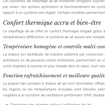
Les systèmes de chauffage air-air modernes intègrent souvent
par zones. Ces options optimisent le fonctionnement du syst
rapport à un système non régulé. Certains modèles permettent
Confort thermique accru et bien-être
Le chauffage air-air offre un confort thermique inégalé grâce 
températures différentes, le système air-air assure une tempéra
Température homogène et contrôle multi-zo
La chaleur est distribuée de manière uniforme par convection 
extérieure et de plusieurs unités intérieures, permettent un 
votre chambre à coucher et plus chaude dans le salon, tout cela
Fonction rafraîchissement et meilleure qualité
La plupart des pompes à chaleur air-air sont réversibles, offrant
les régions où les températures estivales sont élevées, per
couplées à un système de ventilation performant (VMC double flu
Diminution des allergies grâce à la filtration de l’air