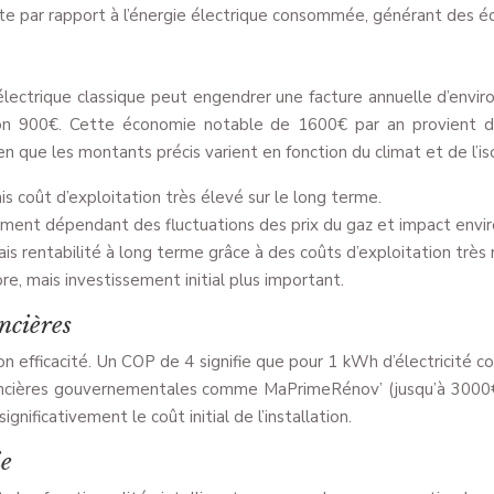
ite par rapport à l’énergie électrique consommée, générant des éc
lectrique classique peut engendrer une facture annuelle d’envir
ron 900€. Cette économie notable de 1600€ par an provient de 
en que les montants précis varient en fonction du climat et de l’i
mais coût d’exploitation très élevé sur le long terme.
ement dépendant des fluctuations des prix du gaz et impact enviro
ais rentabilité à long terme grâce à des coûts d’exploitation très 
e, mais investissement initial plus important.
ncières
son efficacité. Un COP de 4 signifie que pour 1 kWh d’électricit
nancières gouvernementales comme MaPrimeRénov’ (jusqu’à 3000€ s
nificativement le coût initial de l’installation.
ie