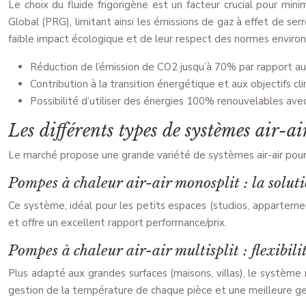
Le choix du fluide frigorigène est un facteur crucial pour mi
Global (PRG), limitant ainsi les émissions de gaz à effet de s
faible impact écologique et de leur respect des normes enviro
Réduction de l’émission de CO2 jusqu’à 70% par rapport au 
Contribution à la transition énergétique et aux objectifs cl
Possibilité d’utiliser des énergies 100% renouvelables avec 
Les différents types de systèmes air-ai
Le marché propose une grande variété de systèmes air-air pour
Pompes à chaleur air-air monosplit : la soluti
Ce système, idéal pour les petits espaces (studios, appartements
et offre un excellent rapport performance/prix.
Pompes à chaleur air-air multisplit : flexibil
Plus adapté aux grandes surfaces (maisons, villas), le système m
gestion de la température de chaque pièce et une meilleure g