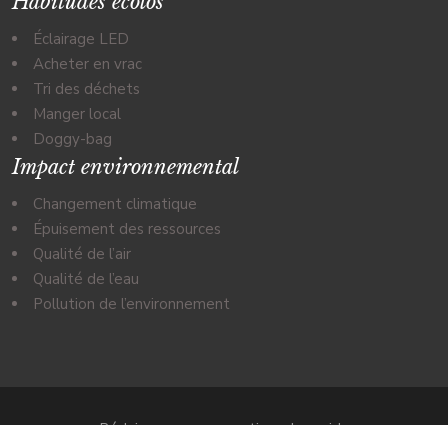
Habitudes écolos
Éclairage LED
Acheter en vrac
Tri des déchets
Manger local
Doggy-bag
Impact environnemental
Changement climatique
Épuisement des ressources
Qualité de l’air
Qualité de l’eau
Pollution de l’environnement
Réduire sa consommation - Le guide