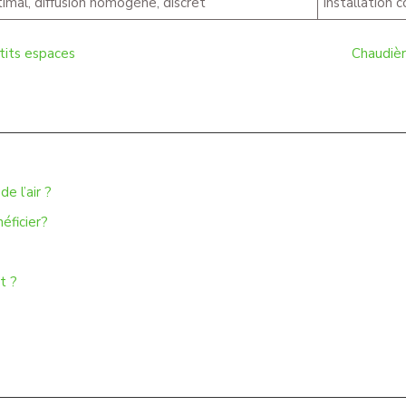
imal, diffusion homogène, discret
Installation
etits espaces
Chaudièr
e l’air ?
éficier?
t ?