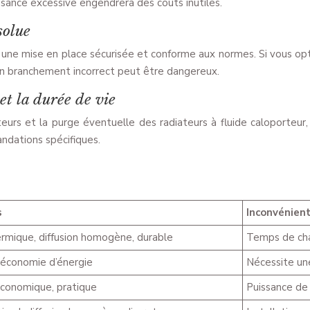
issance excessive engendrera des coûts inutiles.
solue
ir une mise en place sécurisée et conforme aux normes. Si vous o
 Un branchement incorrect peut être dangereux.
et la durée de vie
urs et la purge éventuelle des radiateurs à fluide caloporteur, e
ndations spécifiques.
s
Inconvénien
ermique, diffusion homogène, durable
Temps de chau
 économie d’énergie
Nécessite un
conomique, pratique
Puissance de 